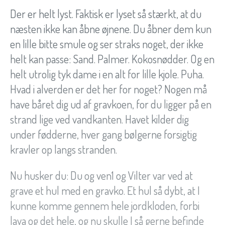
Der er helt lyst. Faktisk er lyset så stærkt, at du
næsten ikke kan åbne øjnene. Du åbner dem kun
en lille bitte smule og ser straks noget, der ikke
helt kan passe: Sand. Palmer. Kokosnødder. Og en
helt utrolig tyk dame i en alt for lille kjole. Puha.
Hvad i alverden er det her for noget? Nogen må
have båret dig ud af gravkoen, for du ligger på en
strand lige ved vandkanten. Havet kilder dig
under fødderne, hver gang bølgerne forsigtig
kravler op langs stranden.
Nu husker du: Du og ven1 og Vilter var ved at
grave et hul med en gravko. Et hul så dybt, at I
kunne komme gennem hele jordkloden, forbi
lava og det hele, og nu skulle I så gerne befinde