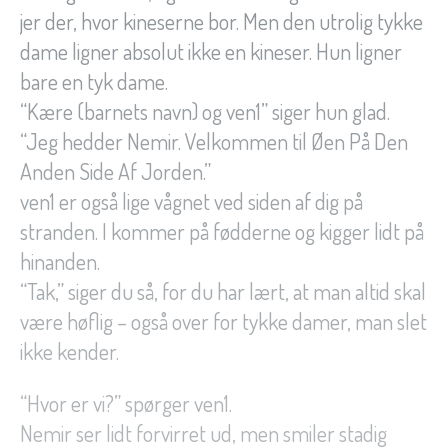
jer der, hvor kineserne bor. Men den utrolig tykke
dame ligner absolut ikke en kineser. Hun ligner
bare en tyk dame.
“Kære (barnets navn) og ven1” siger hun glad.
“Jeg hedder Nemir. Velkommen til Øen På Den
Anden Side Af Jorden.”
ven1 er også lige vågnet ved siden af dig på
stranden. I kommer på fødderne og kigger lidt på
hinanden.
“Tak,” siger du så, for du har lært, at man altid skal
være høflig – også over for tykke damer, man slet
ikke kender.
“Hvor er vi?” spørger ven1.
Nemir ser lidt forvirret ud, men smiler stadig