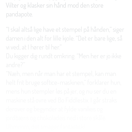
Vilter og klasker sin hånd mod den store
pandapote.
“I skal altså lige have et stempel på hånden,” siger
damen i den alt for lille kjole. “Det er bare lige, så
vi ved, at I hører til her.”
Du kigger dig rundt omkring. “Men her er jo ikke
andre?”
“Næh, men når man har et stempel, kan man
helt frit bruge softice-maskinen,” forklarer hun,
mens hun stempler løs på jer, og nu ser du en
maskine stå ovre ved Bo Fiddlestix. I går straks
derover og begynder at fylde vanilieis og
jordbæris og chokoladeis ned i store skåle.
Uhmmm, det smager fantastisk!