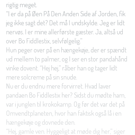
rigtig meget.
“I er da på Øen På Den Anden Side af Jorden, fik
jeg ikke sagt det? Det må I undskylde. Jeg er lidt
nervøs. I er mine allerførste gæster. Ja, altså ud
over Bo Fiddlestix, selvfølgelig.”
Hun peger over på en hængekøje, der er spændt
ud mellem to palmer, og I ser en stor pandahånd
vinke dovent. “Hej hej,” råber han og tager lidt
mere solcreme på sin snude.
Nu er du endnu mere forvirret. Hvad laver
pandaen Bo Fiddlestix her? Sidst du mødte ham,
var i junglen til krokokamp. Og før det var det på
Omvendtplaneten, hvor han faktisk også lå i en
hængekøje og dovnede den.
“Hej, gamle ven. Hyggeligt at møde dig her,” siger