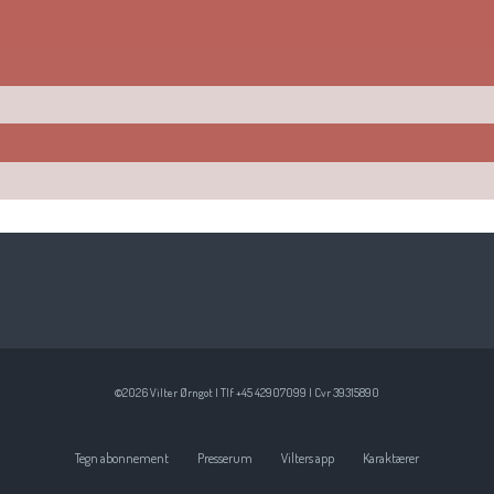
©2026 Vilter Ørngot | Tlf +45 42907099 | Cvr 39315890
Tegn abonnement
Presserum
Vilters app
Karaktærer