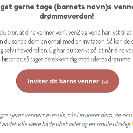
eget gerne tage (barnets navn)s venne
drømmeverden!
 du tror, at dine venner ven1, ven2 og ven3 har lyst til
 du sende dem en email med en invitation. Så kan de o
g selv i hovedrollen. Og har du tænkt på, at når dine ve
historier, så tager de sikkert dig med i deres drømme!
ngre i jeres venners e-mails, når I inviterer dem, de skal 
t andet ville være både ubehøvlet og en smule ulovligt