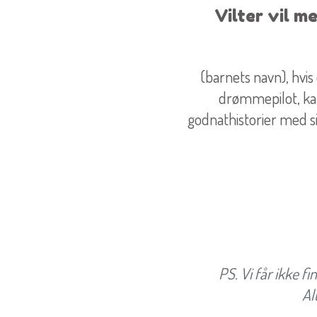
Vilter vil m
(barnets navn), hvis
drømmepilot, kan
godnathistorier med si
PS. Vi får ikke fi
Al