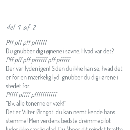
del 1 af 2
Pff pff pff pffffff
Du gnubber dig i øjnene i søvne. Hvad var det?
Pff pff pff pffffff pff pfffff
Der var lyden igen! Siden du ikke kan se, hvad det
er for en mærkelig lyd, gnubber du dig i ørene i
stedet for.
Pffff pffff pfffffffffff
“Øv, alle tonerne er væk!”
Det er Vilter Ørngot, du kan nemt kende hans
stemme! Men verdens bedste drømmepilot
lyder ikke særlig glad. Du åbner dit mindst trætte