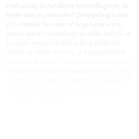
madras (nej, du kan ikke se tommelfingrene, de
holder fast på undersiden). De lange fingre sider
på to hænder for enden af lange tynde arme,
som er ved at hive den krop, de sidder fast på, ud
fra under sengen. Et stort, gråt og krøllet hår
dukker op. Under det store, grå og krøllede hår
sidder der et hoved. Fillepingers hoved. Langsomt
trækker han sig ud i fuld længde. Det er en dreng
på din alder, måske et år ældre. Eller måske 40 år
ældre. Det er ikke rigtig til at sige. Sådan er det
med nogle mennesker.