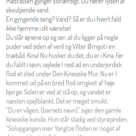
Madrassen gynger stilfærdigt. Du hører lyden af
skvulpende vand.
En gyngende seng? Vand? Så er du i hvert fald
ikke hjemme i dit værelse!
Du slår øjnene op og ser, at du ligger på nogle
puder ved siden af ven1 og Vilter Ørngot i en
træbåd. Kina! Nu husker du det, du er i Kina. Før
du faldt i søvn, sejlede I ned ad en underjordisk
flod et sted under Den Kinesiske Mur. Nu er I
kommet ud på en bred flod omgivet af høje
bjerge. Solen er ved at stå op, og vandet er
næsten spejlblankt. Det er meget smukt.
“Du er vågen, (barnets navn),” siger den gamle
kinesiske kvinde. Hun står stadig ved styrepinden.
“Solopgangen over Yangtze floden er noget af