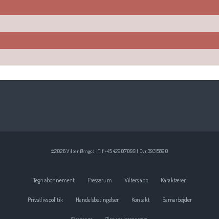
©2026 Vilter Ørngot | Tlf +45 42907099 | Cvr 39315890
Tegn abonnement
Presserum
Vilters app
Karaktærer
Privatlivspolitik
Handelsbetingelser
Kontakt
Samarbejder