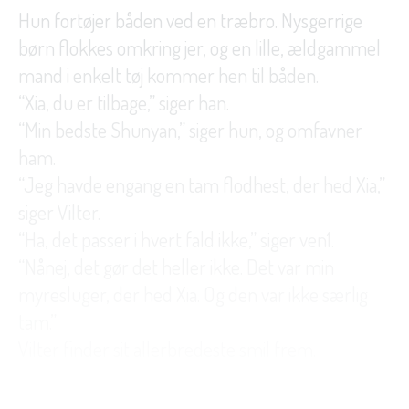
Hun fortøjer båden ved en træbro. Nysgerrige
børn flokkes omkring jer, og en lille, ældgammel
mand i enkelt tøj kommer hen til båden.
“Xia, du er tilbage,” siger han.
“Min bedste Shunyan,” siger hun, og omfavner
ham.
“Jeg havde engang en tam flodhest, der hed Xia,”
siger Vilter.
“Ha, det passer i hvert fald ikke,” siger ven1.
“Nånej, det gør det heller ikke. Det var min
myresluger, der hed Xia. Og den var ikke særlig
tam.”
Vilter finder sit allerbredeste smil frem.