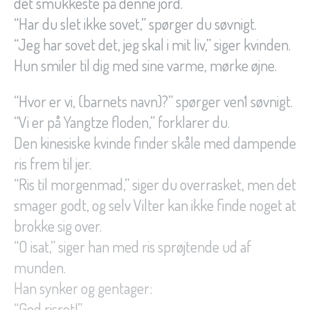
det smukkeste på denne jord.”
“Har du slet ikke sovet,” spørger du søvnigt.
“Jeg har sovet det, jeg skal i mit liv,” siger kvinden.
Hun smiler til dig med sine varme, mørke øjne.
“Hvor er vi, (barnets navn)?” spørger ven1 søvnigt.
“Vi er på Yangtze floden,” forklarer du.
Den kinesiske kvinde finder skåle med dampende
ris frem til jer.
“Ris til morgenmad,” siger du overrasket, men det
smager godt, og selv Vilter kan ikke finde noget at
brokke sig over.
“O isat,” siger han med ris sprøjtende ud af
munden.
Han synker og gentager:
“God risret!”