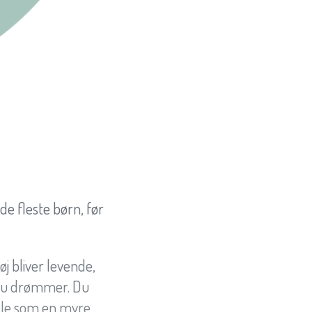
de fleste børn, før
øj bliver levende,
r du drømmer. Du
ille som en myre