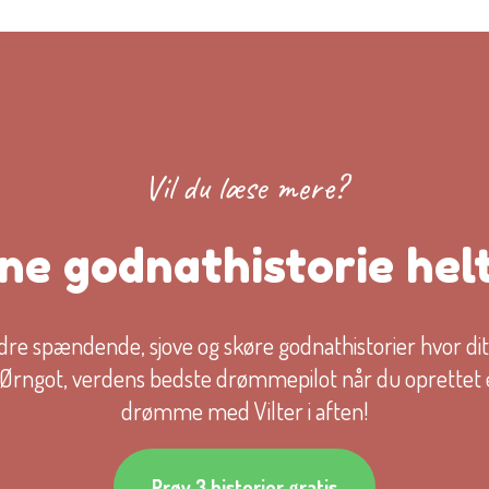
Vil du læse mere?
ne godnathistorie helt
e spændende, sjove og skøre godnathistorier hvor dit
rngot, verdens bedste drømmepilot når du oprettet en 
drømme med Vilter i aften!
Prøv 3 historier gratis