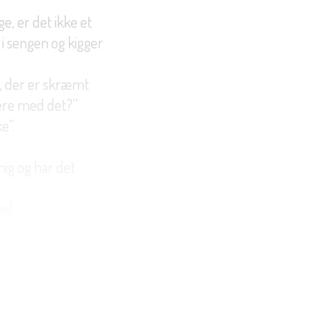
ge, er det ikke et
i sengen og kigger
n, der er skræmt
 være med det?”
e”.
mig og har det
el.