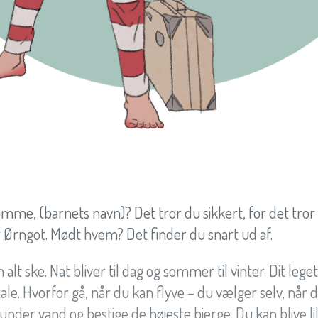
rømme, (barnets navn)? Det tror du sikkert, for det tror 
 Ørngot. Mødt hvem? Det finder du snart ud af.
lt ske. Nat bliver til dag og sommer til vinter. Dit leget
le. Hvorfor gå, når du kan flyve – du vælger selv, nå
under vand og bestige de højeste bjerge. Du kan blive l