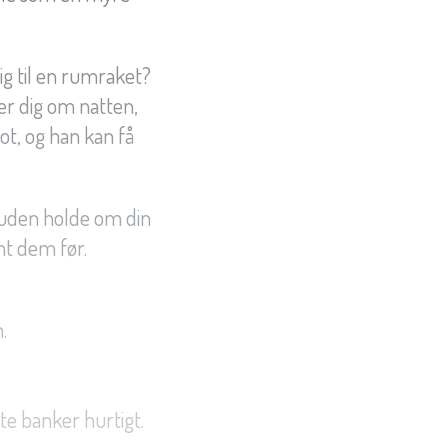
sig til en rumraket?
ger dig om natten,
ot, og han kan få
puden holde om din
mt dem før.
.
rte banker hurtigt.