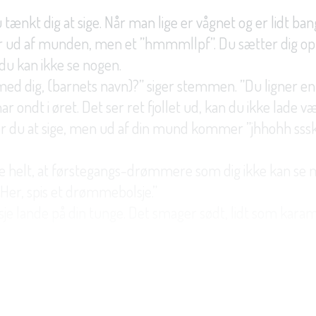
 tænkt dig at sige. Når man lige er vågnet og er lidt ban
 ud af munden, men et ”hmmmllpf”. Du sætter dig op 
du kan ikke se nogen.
med dig, (barnets navn)?” siger stemmen. ”Du ligner e
har ondt i øret. Det ser ret fjollet ud, kan du ikke lade
er du at sige, men ud af din mund kommer ”jhhohh sssk
te helt, at førstegangs-drømmere som dig ikke kan se 
. Her, spis et drømmebolsje.”
e lande på din tunge. Det smager sødt, lidt som karam