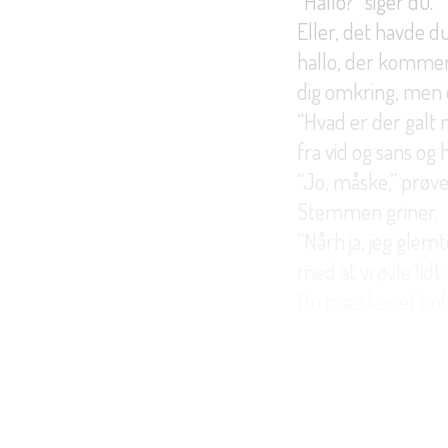
“Hallo?” siger du.
Eller, det havde du
hallo, der kommer
dig omkring, men 
“Hvad er der galt 
fra vid og sans og 
“Jo, måske,” prøv
Stemmen griner.
”Nårh ja, jeg glem
med at vrøvle lidt
Du mærker et bolsj