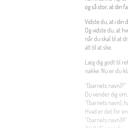
og så stor, at din f
Vidste du, at i din
Og vidste du, at h
når du skal til at
alt til at ske.
Læg dig godt til 
nakke. Nu er du k
“(barnets navn)?”
Du vender dig om,
“(barnets navn), h
Hvad er det for en
“(barnets navn)!!!”