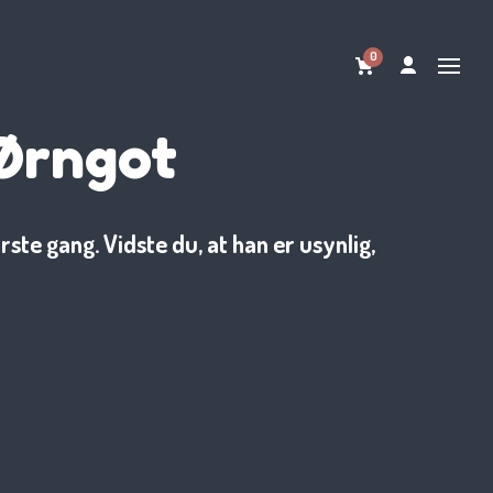
0
 Ørngot
te gang. Vidste du, at han er usynlig,