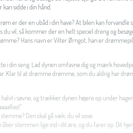
ar kan sidde i din hånd.
 drøm er der en ubåd i din have? At bilen kan forvandle 
vis du vil, så kommer der en helt speciel dreng og besø
 drømme? Hans navn er Vilter Ørngot, han er drømmepil
rette i din seng. Lad dynen omfavne dig og mærk hoved
lar. Klar til at drømme drømme, som du aldrig har drø
 halvt i søvne, og trækker dynen højere op under hagen
aaaalloo!”
 stemme? Den skal gå væk, du vil sove.
 råber stemmen lige ind i dit øre, og du farer op. Dit hje