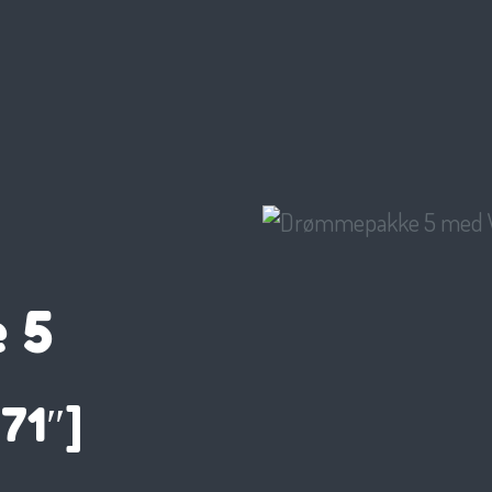
 5
71″]