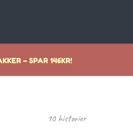
KKER – SPAR 146KR!
10 historier