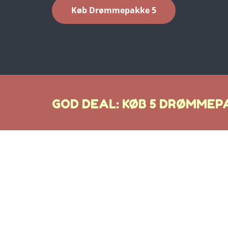
Køb Drømmepakke 5
GOD DEAL: KØB 5 DRØMMEPA