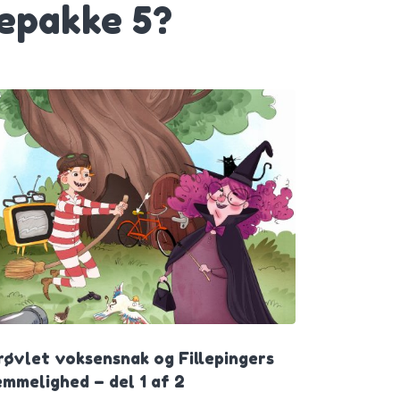
mepakke 5?
røvlet voksensnak og Fillepingers
mmelighed – del 1 af 2