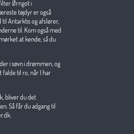
lter Ørngot i
æreste tøjdyr er også
til Antarktis og afslører,
ænderne til. Kom også med
 mørket at kende, så du
alder i søvn i drømmen, og
alde til ro, når I har
k, bliver du det
. Så får du adgang til
r.dk.