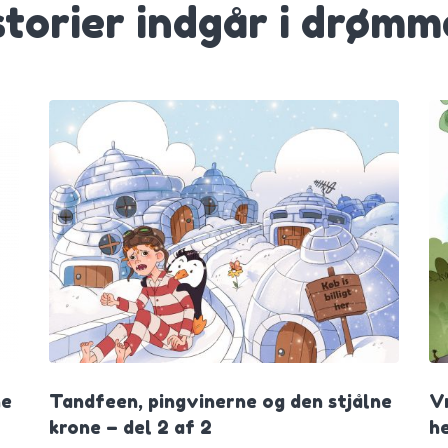
storier indgår i drøm
ne
Tandfeen, pingvinerne og den stjålne
V
krone – del 2 af 2
he