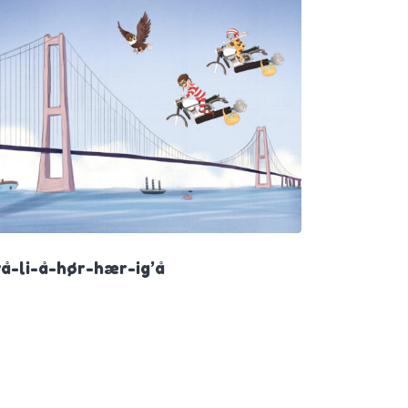
rå-li-å-hør-hær-ig’å