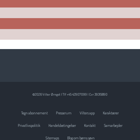
©2026 Vilter Ørngot | Tlf +45 42907099 | Cvr 39315890
Tegn abonnement
Presserum
Vilters app
Karaktærer
Privatlivspolitik
Handelsbetingelser
Kontakt
Samarbejder
Sitemaps
Blog om børns søvn