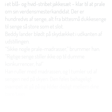
i et blå- og hvid-stribet jakkesæt – klar til at prale
om sin verdensmesterkandidat. Der er
hundredvis af senge, alt fra bittesmå dukkesenge
til senge så store som et slot.
Beddy lander blødt på skydækket i udkanten af
udstillingen.
“Sikke nogle prale-madrasser,” brummer han.
“Rigtige senge stiller ikke op til dumme
konkurrencer, ha!”
Han ruller med madrassen, og I tumler ud af
sengen ned på skyen. Den føles behageligt
svampet at gå på og kilder dejligt mellem dine
bare tæer.