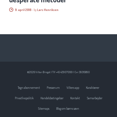
9. april 2018
-
by
Lars Henriksen
©2026 Vilter Ørngot | Tlf +45 42907099 | Cvr 39315890
Tegn abonnement
Presserum
Vilters app
Karaktærer
Privatlivspolitik
Handelsbetingelser
Kontakt
Samarbejder
Sitemaps
Blog om børns søvn