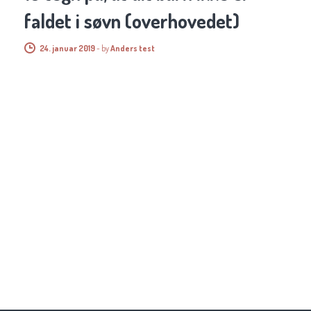
faldet i søvn (overhovedet)
24. januar 2019
-
by
Anders test