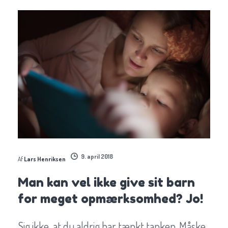
9. april 2018
Af
Lars Henriksen
Man kan vel ikke give sit barn
for meget opmærksomhed? Jo!
Sig ikke, at du aldrig har tænkt tanken. Måske