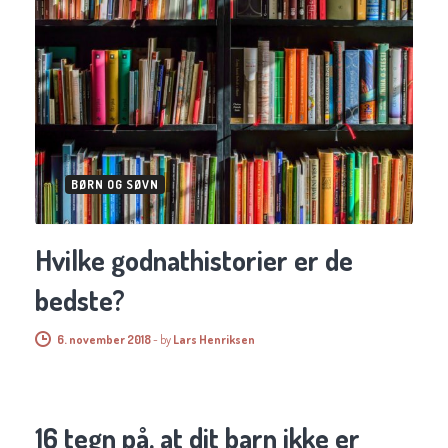
BØRN OG SØVN
Hvilke godnathistorier er de
bedste?
6. november 2018
-
by
Lars Henriksen
BØRN OG SØVN
16 tegn på, at dit barn ikke er