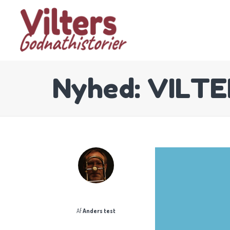
Nyhed: VILT
Af
Anders test