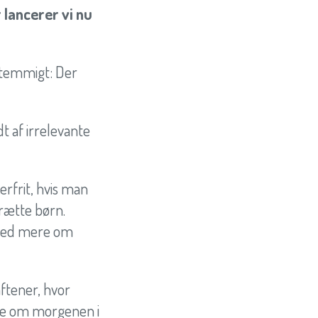
 lancerer vi nu
nstemmigt: Der
dt af irrelevante
erfrit, hvis man
trætte børn.
 fred mere om
ftener, hvor
nge om morgenen i