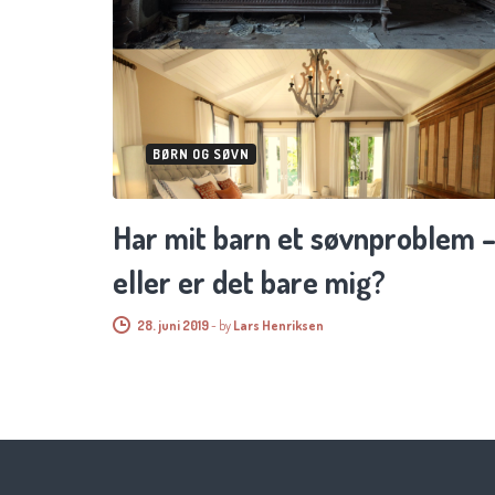
BØRN OG SØVN
Har mit barn et søvnproblem 
eller er det bare mig?
28. juni 2019
-
by
Lars Henriksen