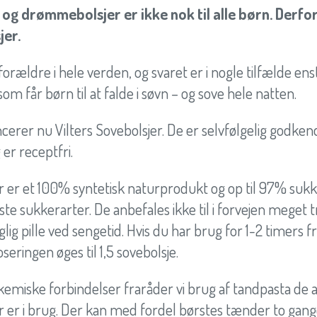
og drømmebolsjer er ikke nok til alle børn. Derfor
jer.
 forældre i hele verden, og svaret er i nogle tilfælde e
som får børn til at falde i søvn – og sove hele natten.
ancerer nu Vilters Sovebolsjer. De er selvfølgelig godken
r receptfri.
er er et 100% syntetisk naturprodukt og op til 97% sukk
este sukkerarter. De anbefales ikke til i forvejen meget 
lig pille ved sengetid. Hvis du har brug for 1-2 timers
eringen øges til 1,5 sovebolsje.
kemiske forbindelser fraråder vi brug af tandpasta de a
er er i brug. Der kan med fordel børstes tænder to ga