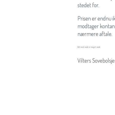
stedet for.
Prisen er endnu ik
modtager kontante
nærmere aftale.
Det med småt er meget småt.
Vilters Sovebolsje