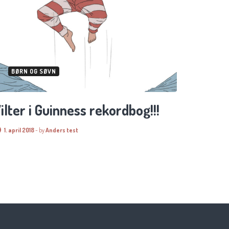
BØRN OG SØVN
ilter i Guinness rekordbog!!!
1. april 2018
-
by
Anders test