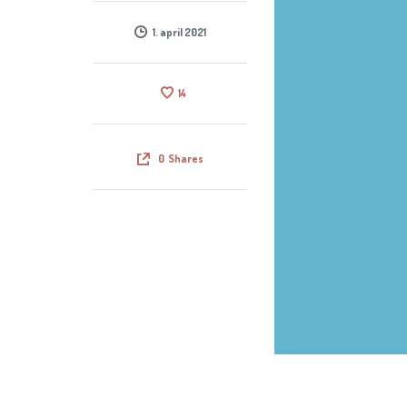
1. april 2021
14
0
Shares