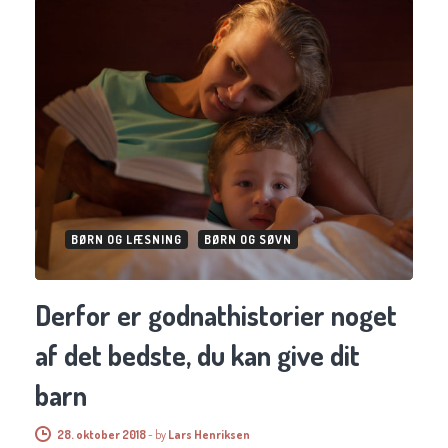
BØRN OG LÆSNING
BØRN OG SØVN
Derfor er godnathistorier noget
af det bedste, du kan give dit
barn
28. oktober 2018
-
by
Lars Henriksen