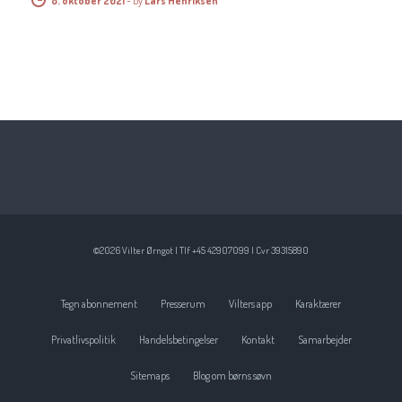
8. oktober 2021
-
by
Lars Henriksen
©2026 Vilter Ørngot | Tlf +45 42907099 | Cvr 39315890
Tegn abonnement
Presserum
Vilters app
Karaktærer
Privatlivspolitik
Handelsbetingelser
Kontakt
Samarbejder
Sitemaps
Blog om børns søvn