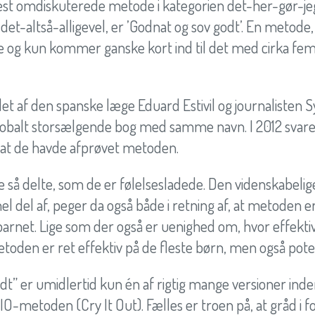
st omdiskuterede metode i kategorien det-her-gør-j
t-altså-alligevel, er ’Godnat og sov godt’. En metode
æde og kun kommer ganske kort ind til det med cirka fe
t af den spanske læge Eduard Estivil og journalisten Sy
lobalt storsælgende bog med samme navn. I 2012 svare
 at de havde afprøvet metoden.
e så delte, som de er følelsesladede. Den videnskabelig
hel del af, peger da også både i retning af, at metoden e
barnet. Lige som der også er uenighed om, hvor effektiv
metoden er ret effektiv på de fleste børn, men også poten
t” er umidlertid kun én af rigtig mange versioner inden
IO-metoden (Cry It Out). Fælles er troen på, at gråd i 