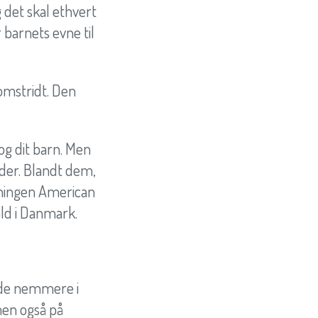
g det skal ethvert
 barnets evne til
 omstridt. Den
og dit barn. Men
oder. Blandt dem,
eningen American
old i Danmark.
falde nemmere i
men også på