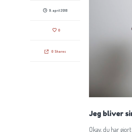
9. april 2018
0
0
Shares
Jeg bliver s
Okay, du har gjort