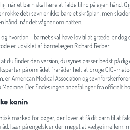
lig, når et barn skal lære at falde til ro på egen hånd. O
er rokke det i søvn er ikke bare et skråplan, men skader
gen hånd, når det vågner om natten.
 og hvordan – barnet skal have lov til at græde, er dog
ode er udviklet af børnelægen Richard Ferber.
 at du finder den version, du synes passer bedst på dig 
l eksperter på området fraråder helt at bruge CIO-met
m, er American Medical Association og søvnforskerfor
Medicine. Der findes ingen anbefalinger fra officielt h
ke kanin
ntisk marked for bøger, der lover at få dit barn til at 
råd. Især på engelsk er der meget at vælge imellem, 