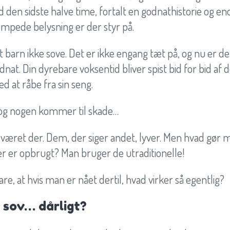
den sidste halve time, fortalt en godnathistorie og e
mpede belysning er der styr på.
dit barn ikke sove. Det er ikke engang tæt på, og nu er de
nat. Din dyrebare voksentid bliver spist bid for bid af 
d at råbe fra sin seng.
 og nogen kommer til skade…
 været der. Dem, der siger andet, lyver. Men hvad gør m
ler er opbrugt? Man bruger de utraditionelle!
e, at hvis man er nået dertil, hvad virker så egentlig?
 sov… dårligt?