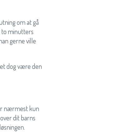
utning om at gå
t to minutters
man gerne ville
n det dog være den
 der nærmest kun
 over dit barns
løsningen.