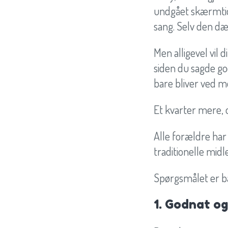
undgået skærmtid 
sang. Selv den dæ
Men alligevel vil 
siden du sagde god
bare bliver ved me
Et kvarter mere,
Alle forældre har
traditionelle mid
Spørgsmålet er bar
1. Godnat og