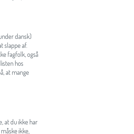
runder dansk)
t slappe af.
ke fagfolk, også
listen hos
på, at mange
e, at du ikke har
 måske ikke,