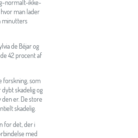
eg-normalt-ikke-
, hvor man lader
m minutters
lvia de Béjar og
de 42 procent af
e forskning, som
r dybt skadelig og
 den er. De store
tielt skadelig.
 for det, der i
forbindelse med