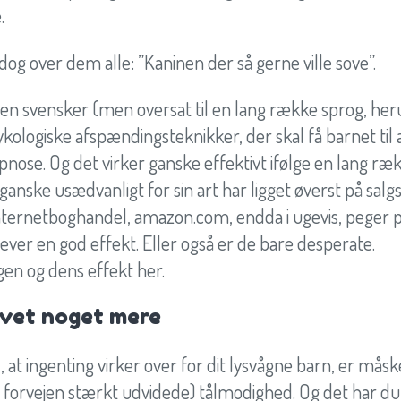
.
og over dem alle: ”Kaninen der så gerne ville sove”.
 en svensker (men oversat til en lang række sprog, he
ykologiske afspændingsteknikker, der skal få barnet til a
se. Og det virker ganske effektivt ifølge en lang ræk
anske usædvanligt for sin art har ligget øverst på salgs
nternetboghandel, amazon.com, endda i ugevis, peger 
ever en god effekt. Eller også er de bare desperate.
n og dens effekt her.
ovet noget mere
, at ingenting virker over for dit lysvågne barn, er måsk
 forvejen stærkt udvidede) tålmodighed. Og det har du