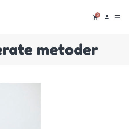
0
perate metoder