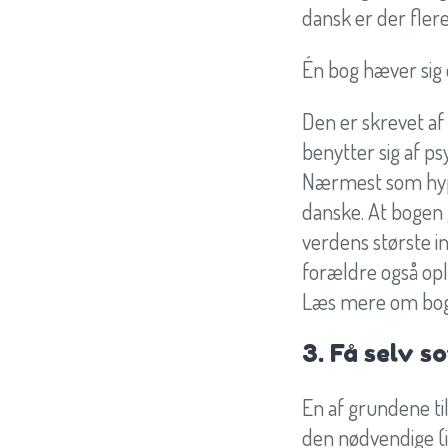
dansk er der flere
Én bog hæver sig d
Den er skrevet af
benytter sig af ps
Nærmest som hypno
danske. At bogen g
verdens største i
forældre også opl
Læs mere om boge
3. Få selv s
En af grundene til
den nødvendige (i