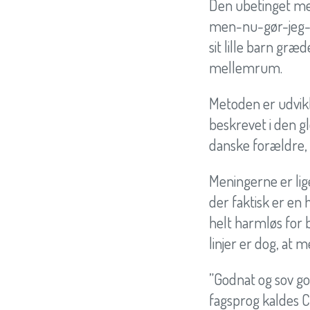
Den ubetinget me
men-nu-gør-jeg-de
sit lille barn gr
mellemrum.
Metoden er udvikle
beskrevet i den g
danske forældre,
Meningerne er lig
der faktisk er en 
helt harmløs for 
linjer er dog, at 
”Godnat og sov god
fagsprog kaldes C