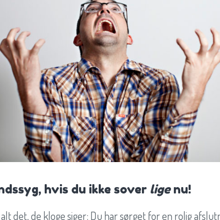
indssyg, hvis du ikke sover
lige
nu!
 alt det, de kloge siger: Du har sørget for en rolig afslu