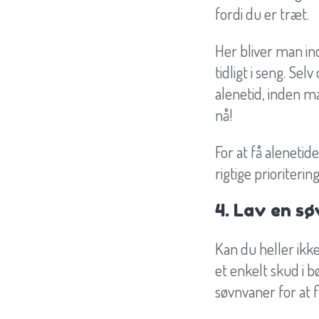
fordi du er træt.
Her bliver man in
tidligt i seng. Se
alenetid, inden ma
nå!
For at få alenetid
rigtige prioriterin
4. Lav en s
Kan du heller ikke
et enkelt skud i b
søvnvaner for at 