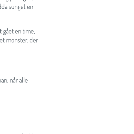
ndda sunget en
t gået en time,
det monster, der
an, når alle