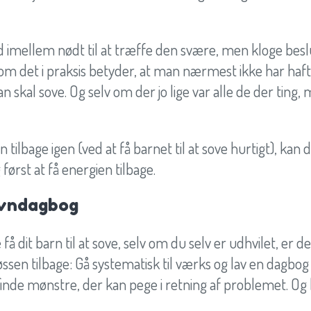
d imellem nødt til at træffe den svære, men kloge besl
lv om det i praksis betyder, at man nærmest ikke har haf
n skal sove. Og selv om der jo lige var alle de der ting, 
en tilbage igen (ved at få barnet til at sove hurtigt), ka
g først at få energien tilbage.
øvndagbog
 få dit barn til at sove, selv om du selv er udhvilet, er
øssen tilbage: Gå systematisk til værks og lav en dagbog
finde mønstre, der kan pege i retning af problemet. Og 