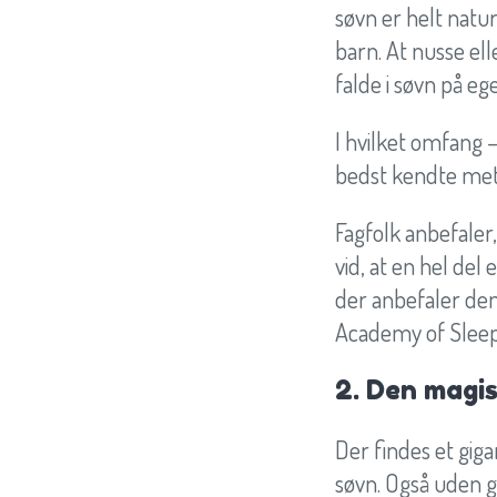
søvn er helt natur
barn. At nusse ell
falde i søvn på e
I hvilket omfang –
bedst kendte met
Fagfolk anbefaler,
vid, at en hel de
der anbefaler de
Academy of Sleep 
2. Den magis
Der findes et giga
søvn. Også uden g