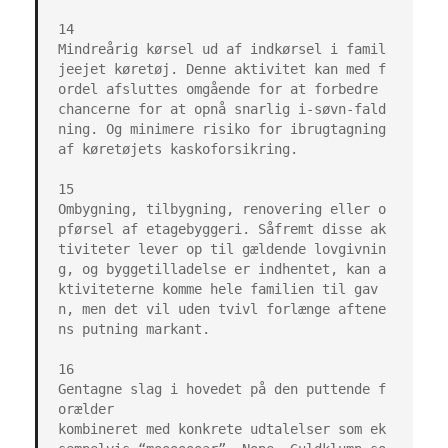
14

Mindreårig kørsel ud af indkørsel i famil
jeejet køretøj. Denne aktivitet kan med f
ordel afsluttes omgående for at forbedre 
chancerne for at opnå snarlig i-søvn-fald
ning. Og minimere risiko for ibrugtagning 
af køretøjets kaskoforsikring.

15

Ombygning, tilbygning, renovering eller o
pførsel af etagebyggeri. Såfremt disse ak
tiviteter lever op til gældende lovgivnin
g, og byggetilladelse er indhentet, kan a
ktiviteterne komme hele familien til gav
n, men det vil uden tvivl forlænge aftene
ns putning markant.

16

Gentagne slag i hovedet på den puttende f
orælder

kombineret med konkrete udtalelser som ek