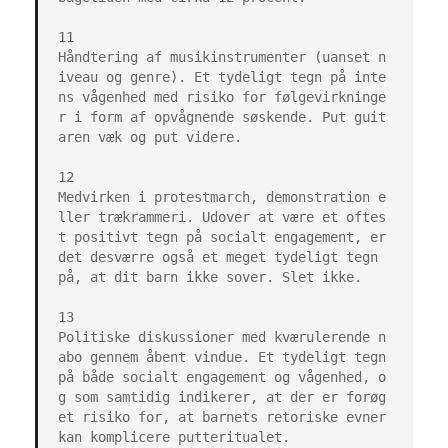
11

Håndtering af musikinstrumenter (uanset n
iveau og genre). Et tydeligt tegn på inte
ns vågenhed med risiko for følgevirkninge
r i form af opvågnende søskende. Put guit
aren væk og put videre.

12

Medvirken i protestmarch, demonstration e
ller trækrammeri. Udover at være et oftes
t positivt tegn på socialt engagement, er 
det desværre også et meget tydeligt tegn 
på, at dit barn ikke sover. Slet ikke.

13

Politiske diskussioner med kværulerende n
abo gennem åbent vindue. Et tydeligt tegn 
på både socialt engagement og vågenhed, o
g som samtidig indikerer, at der er forøg
et risiko for, at barnets retoriske evner 
kan komplicere putteritualet.
