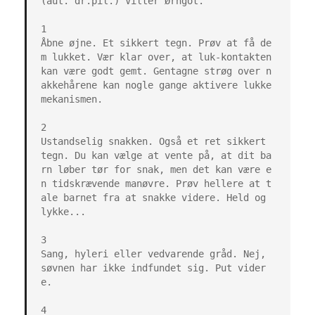
(aut. dr.pil.) Vilter Ørngot.

1

Åbne øjne. Et sikkert tegn. Prøv at få de
m lukket. Vær klar over, at luk-kontakten 
kan være godt gemt. Gentagne strøg over n
akkehårene kan nogle gange aktivere lukke
mekanismen.

2

Ustandselig snakken. Også et ret sikkert 
tegn. Du kan vælge at vente på, at dit ba
rn løber tør for snak, men det kan være e
n tidskrævende manøvre. Prøv hellere at t
ale barnet fra at snakke videre. Held og 
lykke...

3

Sang, hyleri eller vedvarende gråd. Nej, 
søvnen har ikke indfundet sig. Put vider
e.

4
