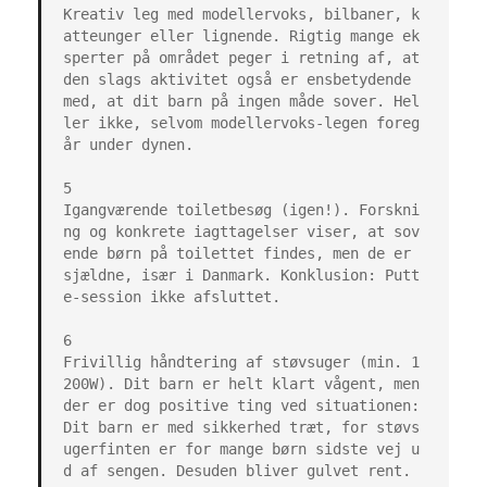
Kreativ leg med modellervoks, bilbaner, k
atteunger eller lignende. Rigtig mange ek
sperter på området peger i retning af, at 
den slags aktivitet også er ensbetydende 
med, at dit barn på ingen måde sover. Hel
ler ikke, selvom modellervoks-legen foreg
år under dynen.

5

Igangværende toiletbesøg (igen!). Forskni
ng og konkrete iagttagelser viser, at sov
ende børn på toilettet findes, men de er 
sjældne, især i Danmark. Konklusion: Putt
e-session ikke afsluttet.

6

Frivillig håndtering af støvsuger (min. 1
200W). Dit barn er helt klart vågent, men 
der er dog positive ting ved situationen: 
Dit barn er med sikkerhed træt, for støvs
ugerfinten er for mange børn sidste vej u
d af sengen. Desuden bliver gulvet rent.
