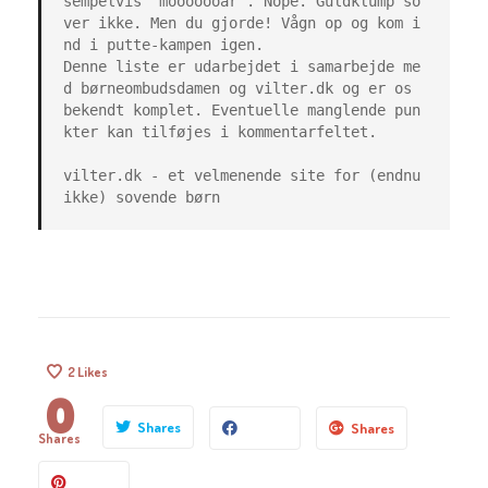
sempelvis “mooooooar”. Nope. Guldklump so
ver ikke. Men du gjorde! Vågn op og kom i
nd i putte-kampen igen.

Denne liste er udarbejdet i samarbejde me
d børneombudsdamen og vilter.dk og er os 
bekendt komplet. Eventuelle manglende pun
kter kan tilføjes i kommentarfeltet.

vilter.dk - et velmenende site for (endnu 
ikke) sovende børn
2
Likes
0
Shares
Shares
Shares