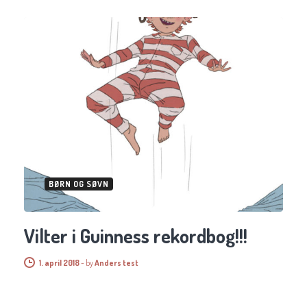
BØRN OG SØVN
Vilter i Guinness rekordbog!!!
1. april 2018
-
by
Anders test