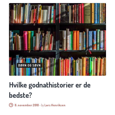
BØRN OG SØVN
Hvilke godnathistorier er de
bedste?
6. november 2018
-
by
Lars Henriksen