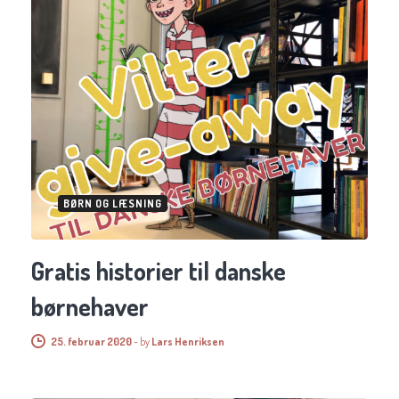
BØRN OG LÆSNING
Gratis historier til danske
børnehaver
25. februar 2020
-
by
Lars Henriksen