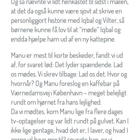
Og så nævnte vi lidt henkastet til sidst i mailen,
at det da også kunne være sjovt at skrive en
personliggjort historie med Iqbal og Vilter, så
børnene kunne få lov til at “møde” Iqbal og
endda hjælpe ham ud af en ny kattepine.
Manu er mest til korte beskeder, fandt vi ud
af, for svaret lød: Det lyder spændende. Lad
os mødes. Vi skrev tilbage: Lad os det. Hvor og
hvornår? Og Manu foreslog en kaffebar på
Værnedamsvej i København – meget belejligt
rundt om hjørnet fra hans lejlighed.
Da vi mødtes, kom Manu lige fra flere dages
tv-optagelser og var lidt rundt på gulvet. Kan I
ikke lige gentage, hvad det er, I laver, og hvad I
gerne vil have mig til? spurgte han, og vi