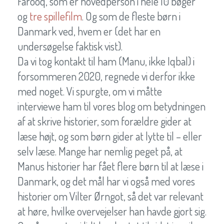
Farooq, som er hovedperson i hele 10 bøger
og
tre spillefilm
. Og som de fleste børn i
Danmark ved, hvem er (det har en
undersøgelse faktisk vist).
Da vi tog kontakt til ham (Manu, ikke Iqbal) i
forsommeren 2020, regnede vi derfor ikke
med noget. Vi spurgte, om vi måtte
interviewe ham til vores blog om betydningen
af at skrive historier, som forældre gider at
læse højt, og som børn gider at lytte til – eller
selv læse. Mange har nemlig peget på, at
Manus historier har fået flere børn til at læse i
Danmark, og det mål har vi også med vores
historier om Vilter Ørngot, så det var relevant
at høre, hvilke overvejelser han havde gjort sig.