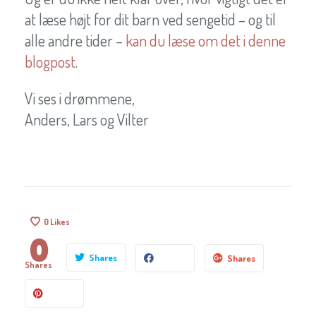
at læse højt for dit barn ved sengetid – og til
alle andre tider –
kan du læse om det i denne
blogpost
.
Vi ses i drømmene,
Anders, Lars og Vilter
0
Likes
0
Shares
Shares
Shares