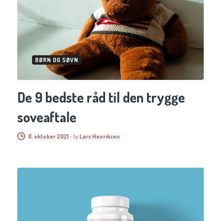
BØRN OG SØVN
De 9 bedste råd til den trygge
soveaftale
8. oktober 2021
-
by
Lars Henriksen