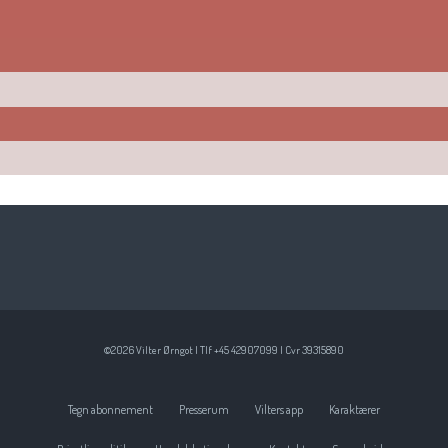
©2026 Vilter Ørngot | Tlf +45 42907099 | Cvr 39315890
Tegn abonnement
Presserum
Vilters app
Karaktærer