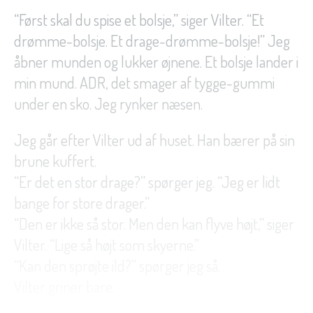
“Først skal du spise et bolsje,” siger Vilter. “Et
drømme-bolsje. Et drage-drømme-bolsje!” Jeg
åbner munden og lukker øjnene. Et bolsje lander i
min mund. ADR, det smager af tygge-gummi
under en sko. Jeg rynker næsen.
Jeg går efter Vilter ud af huset. Han bærer på sin
brune kuffert.
“Er det en stor drage?” spørger jeg. “Jeg er lidt
bange for store drager.”
“Den er ikke så stor. Men den kan flyve højt,” siger
Vilter. “Lige så højt som skyerne.”
“Kan den sprøjte ild?” spørger jeg så.
Vilter griner bare.