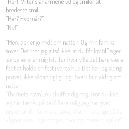
”Her!” Vilter slår armene ud og smiler sit
bredeste smil.
”Her? Hvornår?”
”Nu!”
”Men, der er jo midt om natten. Og min familie
sover. Det tror jeg altså ikke, at du får lov til,” siger
jeg og ærgrer mig lidt, for hvor ville det bare være
fedt at holde en fest i vores hus. Det har jeg aldrig
prøvet, ikke sådan rigtigt, og i hvert fald aldrig om
natten.
”(barnets navn), nu skuffer dig mig. Tror du ikke,
jeg har tænkt på det? Bare rolig, jeg har givet
resten af din familie et sove-drømmebolsje, så de
vågner ikke – lige meget, hvor høj musik vi spiller.”