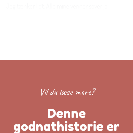
Jeg tænker lidt. Alle mine venner sover jo.
Vil du læse mere?
Denne
godnathistorie er