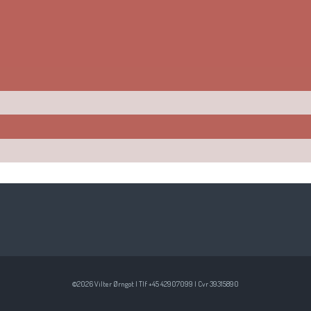
©2026 Vilter Ørngot | Tlf +45 42907099 | Cvr 39315890