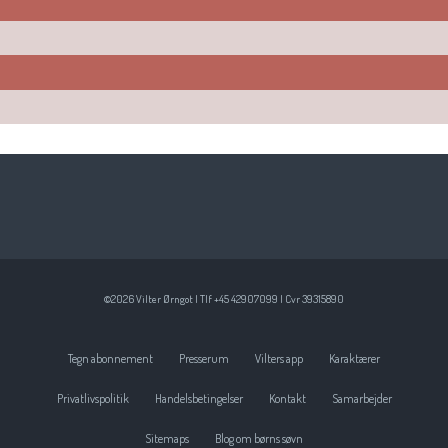
©2026 Vilter Ørngot | Tlf +45 42907099 | Cvr 39315890
Tegn abonnement
Presserum
Vilters app
Karaktærer
Privatlivspolitik
Handelsbetingelser
Kontakt
Samarbejder
Sitemaps
Blog om børns søvn