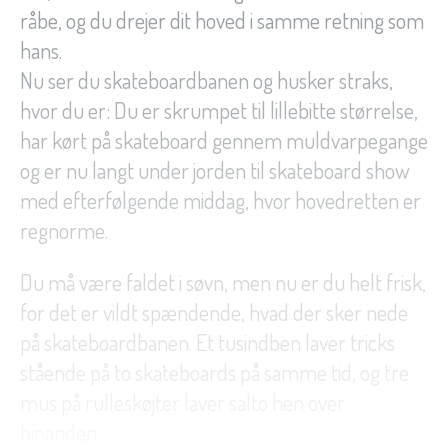
råbe, og du drejer dit hoved i samme retning som
hans.
Nu ser du skateboardbanen og husker straks,
hvor du er: Du er skrumpet til lillebitte størrelse,
har kørt på skateboard gennem muldvarpegange
og er nu langt under jorden til skateboard show
med efterfølgende middag, hvor hovedretten er
regnorme.
Du må være faldet i søvn, men nu er du helt frisk,
for det er vildt spændende, hvad der sker nede
på skateboardbanen. Et tusindben laver tricks
stående på to skateboards på samme tid, og tre
mus på rulleskøjter laver salto hen over
hinanden.