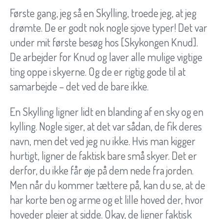
Første gang, jeg så en Skylling, troede jeg, at jeg
drømte. De er godt nok nogle sjove typer! Det var
under mit første besøg hos [Skykongen Knud].
De arbejder for Knud og laver alle mulige vigtige
ting oppe i skyerne. Og de er rigtig gode til at
samarbejde – det ved de bare ikke.
En Skylling ligner lidt en blanding af en sky og en
kylling. Nogle siger, at det var sådan, de fik deres
navn, men det ved jeg nu ikke. Hvis man kigger
hurtigt, ligner de faktisk bare små skyer. Det er
derfor, du ikke får øje på dem nede fra jorden.
Men når du kommer tættere på, kan du se, at de
har korte ben og arme og et lille hoved der, hvor
hoveder plejer at sidde. Okay, de ligner faktisk