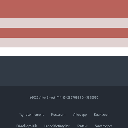
©2026 Vilter Ørngot | Tlf +45 42907099 | Cvr 39315890
Tegn abonnement
Presserum
Vilters app
Karaktærer
Privatlivspolitik
Handelsbetingelser
Kontakt
Samarbejder