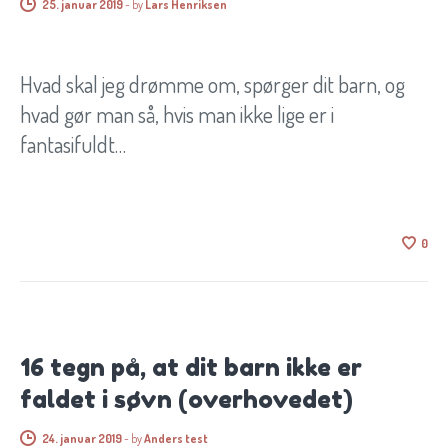
25. januar 2019
-
by
Lars Henriksen
Hvad skal jeg drømme om, spørger dit barn, og
hvad gør man så, hvis man ikke lige er i
fantasifuldt…
0
BØRN OG SØVN
16 tegn på, at dit barn ikke er
faldet i søvn (overhovedet)
24. januar 2019
-
by
Anders test