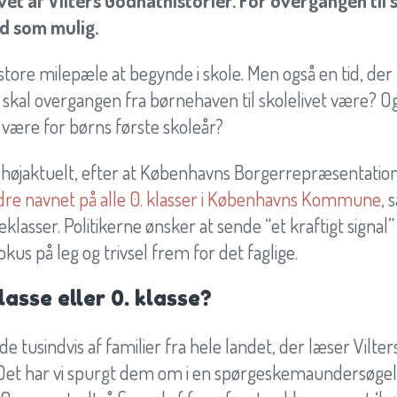
vet af Vilters Godnathistorier. For overgangen til
ød som mulig.
s store milepæle at begynde i skole. Men også en tid, der
skal overgangen fra børnehaven til skolelivet være? O
 være for børns første skoleår?
 højaktuelt, efter at Københavns Borgerrepræsentatio
re navnet på alle 0. klasser i Københavns Kommune
, 
asser. Politikerne ønsker at sende “et kraftigt signal”
us på leg og trivsel frem for det faglige.
sse eller 0. klasse?
tusindvis af familier fra hele landet, der læser Vilter
Det har vi spurgt dem om i en spørgeskemaundersøgels