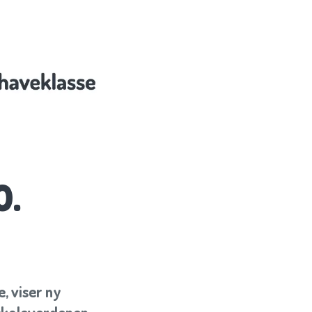
0.
e, viser ny