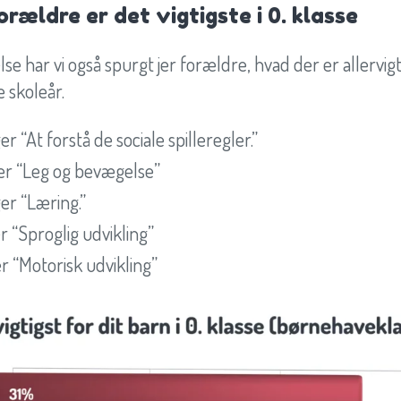
rældre er det vigtigste i 0. klasse
se har vi også spurgt jer forældre, hvad der er allervigti
e skoleår.
r “At forstå de sociale spilleregler.”
ger “Leg og bevægelse”
er “Læring.”
r “Sproglig udvikling”
r “Motorisk udvikling”