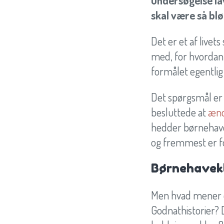
undersøgelse la
skal være så bl
Det er et af livet
med, for hvordan 
formålet egentlig
Det spørgsmål er
besluttede at
ænd
hedder børnehavekl
og fremmest er fok
Børnehavekla
Men hvad mener de 
Godnathistorier? 