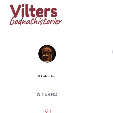
Af
Anders test
3. juni 2023
0