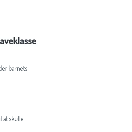
lder barnets
l at skulle