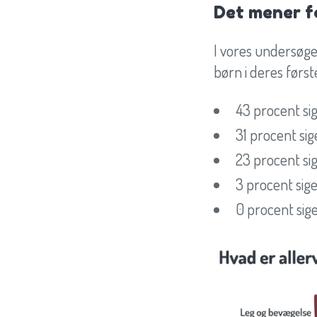
Det mener fo
I vores undersøgel
børn i deres først
43 procent sige
31 procent si
23 procent sig
3 procent sige
0 procent sige