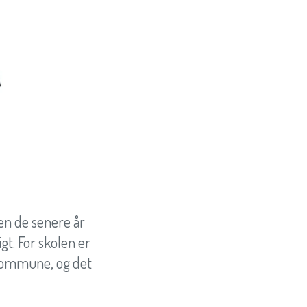
en de senere år
igt. For skolen er
s Kommune, og det