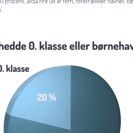
80 procent, altså fire ud af fem, foretrækker navnet ‘b
’.