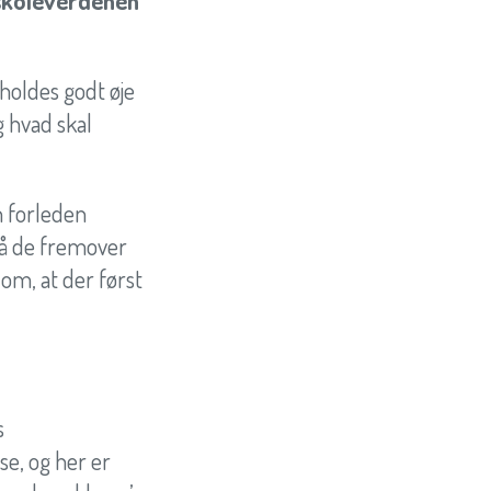
 skoleverdenen
 holdes godt øje
g hvad skal
n forleden
så de fremover
 om, at der først
s
e, og her er