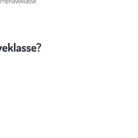
ørnehaveklasse’