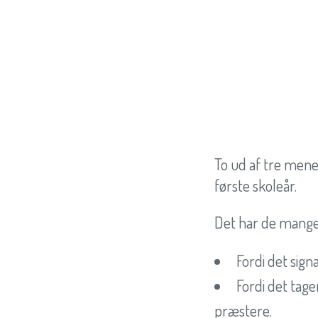
To ud af tre mene
første skoleår.
Det har de mange
Fordi det sign
Fordi det tage
præstere.