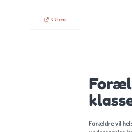
0
Shares
Foræld
klass
Forældre vil hel