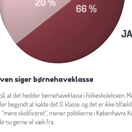
oven siger børnehaveklasse
på, at det hedder børnehaveklasse i Folkeskoleloven. M
ler begyndt at kalde det 0. klasse, og det er ikke tilfæld
evet “mere skolificeret”, mener politikerne i København
de nu gerne vil væk fra.