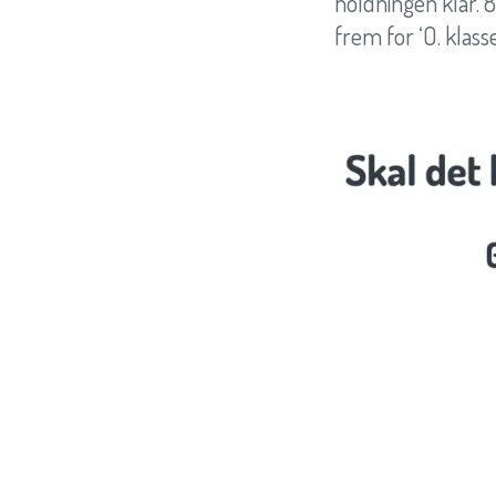
holdningen klar. 
frem for ‘O. klasse