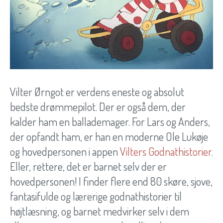
Vilter Ørngot er verdens eneste og absolut
bedste drømmepilot. Der er også dem, der
kalder ham en ballademager. For Lars og Anders,
der opfandt ham, er han en moderne Ole Lukøje
og hovedpersonen i appen
Vilters Godnathistorier
.
Eller, rettere, det er barnet selv der er
hovedpersonen! I finder flere end 80 skøre, sjove,
fantasifulde og lærerige godnathistorier til
højtlæsning, og barnet medvirker selv i dem