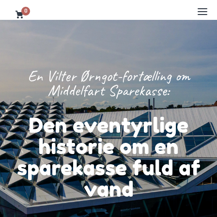
0
En Vilter Ørngot-fortælling om
Middelfart Sparekasse:
Den eventyrlige
historie om en
sparekasse fuld af
vand