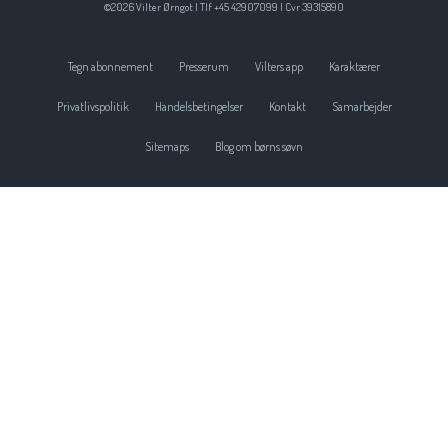
©2026 Vilter Ørngot | Tlf +45 42907099 | Cvr 39315890
Tegn abonnement
Presserum
Vilters app
Karaktærer
Privatlivspolitik
Handelsbetingelser
Kontakt
Samarbejder
Sitemaps
Blog om børns søvn