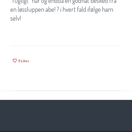
“fugtigt” hår og endda en godnat besked fra
en løssluppen abe! ? i hvert fald ifølge ham
selv!
0
Likes